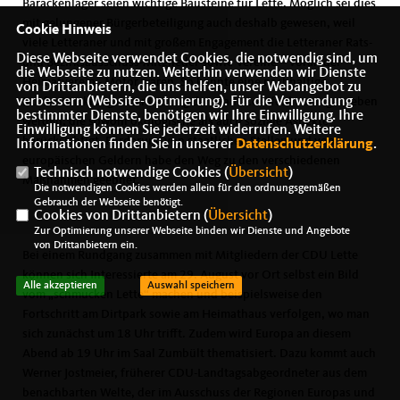
Barackenlager seien wichtige Bausteine für Lette. Möglich sei dies
mit gelungener Bürgerbeteiligung auch deshalb gewesen, weil
Cookie Hinweis
viele Letteraner und mit großem Engagement die Letteraner Rats-
Diese Webseite verwendet Cookies, die notwendig sind, um
und Bezirksausschuss-Mitglieder sowie Vereine – voran der
die Webseite zu nutzen. Weiterhin verwenden wir Dienste
Heimatverein - Motor waren. So konnte eine nachhaltige
von Drittanbietern, die uns helfen, unser Webangebot zu
verbessern (Website-Optmierung). Für die Verwendung
Dorfentwicklung unter Leitung der Stadt Coesfeld vorangetrieben
bestimmter Dienste, benötigen wir Ihre Einwilligung. Ihre
werden, die sowohl ökologische als auch soziale Aspekte
Einwilligung können Sie jederzeit widerrufen. Weitere
berücksichtigt. Förderung von staatlichen Stellen und von
Informationen finden Sie in unserer
Datenschutzerklärung
.
europäischen Geldern habe den Weg zu den verschiedenen
Technisch notwendige Cookies (
Übersicht
)
Maßnahmen geebnet.
Die notwendigen Cookies werden allein für den ordnungsgemäßen
Gebrauch der Webseite benötigt.
Cookies von Drittanbietern (
Übersicht
)
Zur Optimierung unserer Webseite binden wir Dienste und Angebote
von Drittanbietern ein.
Bei einem Rundgang zusammen mit Mitgliedern der CDU Lette
können sich Interessierte am 29. August vor Ort selbst ein Bild
Alle akzeptieren
Auswahl speichern
vom „schmucken Lette“ machen und beispielsweise den
Fortschritt am Dirtpark sowie am Heimathaus verfolgen, wo man
sich zunächst um 18 Uhr trifft. Zudem wird Europa an diesem
Abend ab 19 Uhr im Saal Zumbült thematisiert. Dazu kommt auch
Werner Jostmeier, früherer CDU-Landtagsabgeordneter aus dem
benachbarten Welte, der im Ausschuss der Regionen Europas und