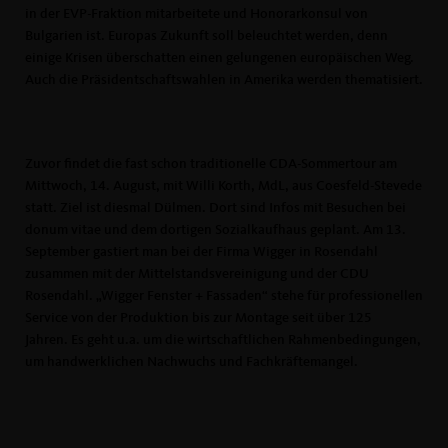
in der EVP-Fraktion mitarbeitete und Honorarkonsul von
Bulgarien ist. Europas Zukunft soll beleuchtet werden, denn
einige Krisen überschatten einen gelungenen europäischen Weg.
Auch die Präsidentschaftswahlen in Amerika werden thematisiert.
Zuvor findet die fast schon traditionelle CDA-Sommertour am
Mittwoch, 14. August, mit Willi Korth, MdL, aus Coesfeld-Stevede
statt. Ziel ist diesmal Dülmen. Dort sind Infos mit Besuchen bei
donum vitae und dem dortigen Sozialkaufhaus geplant. Am 13.
September gastiert man bei der Firma Wigger in Rosendahl
zusammen mit der Mittelstandsvereinigung und der CDU
Rosendahl. „Wigger Fenster + Fassaden“ stehe für professionellen
Service von der Produktion bis zur Montage seit über 125
Jahren. Es geht u.a. um die wirtschaftlichen Rahmenbedingungen,
um handwerklichen Nachwuchs und Fachkräftemangel.