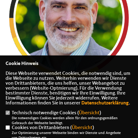
Cookie Hinweis
Diese Webseite verwendet Cookies, die notwendig sind, um
die Webseite zu nutzen. Weiterhin verwenden wir Dienste
von Drittanbietern, die uns helfen, unser Webangebot zu
Alexander Ruthmann
verbessern (Website-Optmierung). Für die Verwendung
bestimmter Dienste, benötigen wir Ihre Einwilligung. Ihre
Beisitzer im Vorstand
Einwilligung können Sie jederzeit widerrufen. Weitere
Wahlbezirk 11
Informationen finden Sie in unserer
Datenschutzerklärung
.
Technisch notwendige Cookies (
Übersicht
)
Die notwendigen Cookies werden allein für den ordnungsgemäßen
Gebrauch der Webseite benötigt.
Cookies von Drittanbietern (
Übersicht
)
Zur Optimierung unserer Webseite binden wir Dienste und Angebote