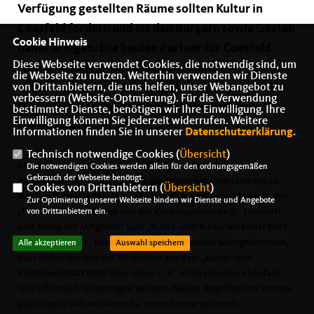
Verfügung gestellten Räume sollten Kultur in
Coesfeld fördern und sie den Bürgern sowie Gästen
Cookie Hinweis
näher bringen. Die beiden Partner für Coesfeld
Diese Webseite verwendet Cookies, die notwendig sind, um
Fair gehandelt“ und der „Kunst- und
die Webseite zu nutzen. Weiterhin verwenden wir Dienste
Kulturwerkstatt Natz-Thier-Haus e. V.“ sind zwei
von Drittanbietern, die uns helfen, unser Webangebot zu
verbessern (Website-Optmierung). Für die Verwendung
Organisationen mit einem gemeinnützigen
bestimmter Dienste, benötigen wir Ihre Einwilligung. Ihre
Einwilligung können Sie jederzeit widerrufen. Weitere
Hintergrund.
Informationen finden Sie in unserer
Datenschutzerklärung
.
Technisch notwendige Cookies (
Übersicht
)
Mit großer Sorge verfolgte die CDU-Fraktion mit ihren
Die notwendigen Cookies werden allein für den ordnungsgemäßen
Gebrauch der Webseite benötigt.
Ausschussmitgliedern des KSS, die Presseberichterstattung zu
Cookies von Drittanbietern (
Übersicht
)
den Unstimmigkeiten zwischen den ehrenamtlichen Helfern des
Zur Optimierung unserer Webseite binden wir Dienste und Angebote
Fair Gehandelt“-Laden von der Kirchengemeinde St. Lamberti
von Drittanbietern ein.
und Teilen der Mitglieder vom „Kunst- und Kulturwerkstatt Natz-
Thier-Haus e. V.“ . Besonders bedenklich wurde wahrgenommen,
Alle akzeptieren
Auswahl speichern
dass Anfeindungen der Mitglieder aus dem „Kunst- und
Kulturwerkstatt Natz-Thier-Haus e. V.“ untereinander ebenfalls
teils öffentlich ausgetragen wurden. Neben Angriffen mit Worten
gab es auch teils verletzende, menschenverachtende