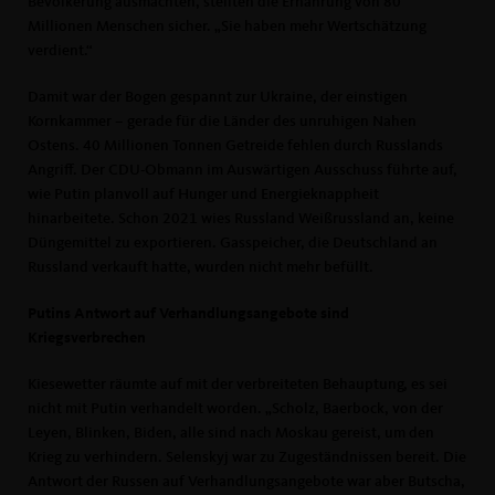
Bevölkerung ausmachten, stellten die Ernährung von 80
Millionen Menschen sicher. „Sie haben mehr Wertschätzung
verdient.“
Damit war der Bogen gespannt zur Ukraine, der einstigen
Kornkammer – gerade für die Länder des unruhigen Nahen
Ostens. 40 Millionen Tonnen Getreide fehlen durch Russlands
Angriff. Der CDU-Obmann im Auswärtigen Ausschuss führte auf,
wie Putin planvoll auf Hunger und Energieknappheit
hinarbeitete. Schon 2021 wies Russland Weißrussland an, keine
Düngemittel zu exportieren. Gasspeicher, die Deutschland an
Russland verkauft hatte, wurden nicht mehr befüllt.
Putins Antwort auf Verhandlungsangebote sind
Kriegsverbrechen
Kiesewetter räumte auf mit der verbreiteten Behauptung, es sei
nicht mit Putin verhandelt worden. „Scholz, Baerbock, von der
Leyen, Blinken, Biden, alle sind nach Moskau gereist, um den
Krieg zu verhindern. Selenskyj war zu Zugeständnissen bereit. Die
Antwort der Russen auf Verhandlungsangebote war aber Butscha,