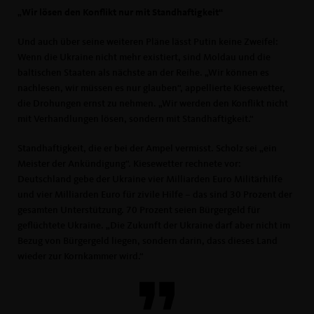
Wir lösen den Konflikt nur mit Standhaftigkeit“
Und auch über seine weiteren Pläne lässt Putin keine Zweifel:
Wenn die Ukraine nicht mehr existiert, sind Moldau und die
baltischen Staaten als nächste an der Reihe. „Wir können es
nachlesen, wir müssen es nur glauben“, appellierte Kiesewetter,
die Drohungen ernst zu nehmen. „Wir werden den Konflikt nicht
mit Verhandlungen lösen, sondern mit Standhaftigkeit.“
Standhaftigkeit, die er bei der Ampel vermisst. Scholz sei „ein
Meister der Ankündigung“. Kiesewetter rechnete vor:
Deutschland gebe der Ukraine vier Milliarden Euro Militärhilfe
und vier Milliarden Euro für zivile Hilfe – das sind 30 Prozent der
gesamten Unterstützung. 70 Prozent seien Bürgergeld für
geflüchtete Ukraine. „Die Zukunft der Ukraine darf aber nicht im
Bezug von Bürgergeld liegen, sondern darin, dass dieses Land
wieder zur Kornkammer wird.“