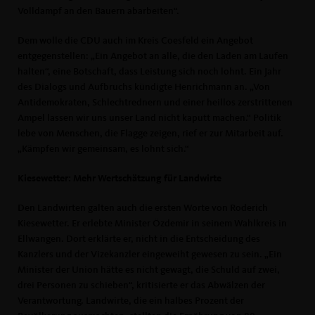
Volldampf an den Bauern abarbeiten“.
Dem wolle die CDU auch im Kreis Coesfeld ein Angebot
entgegenstellen: „Ein Angebot an alle, die den Laden am Laufen
halten“, eine Botschaft, dass Leistung sich noch lohnt. Ein Jahr
des Dialogs und Aufbruchs kündigte Henrichmann an. „Von
Antidemokraten, Schlechtrednern und einer heillos zerstrittenen
Ampel lassen wir uns unser Land nicht kaputt machen.“ Politik
lebe von Menschen, die Flagge zeigen, rief er zur Mitarbeit auf.
Kämpfen wir gemeinsam, es lohnt sich.“
Kiesewetter: Mehr Wertschätzung für Landwirte
Den Landwirten galten auch die ersten Worte von Roderich
Kiesewetter. Er erlebte Minister Özdemir in seinem Wahlkreis in
Ellwangen. Dort erklärte er, nicht in die Entscheidung des
Kanzlers und der Vizekanzler eingeweiht gewesen zu sein. „Ein
Minister der Union hätte es nicht gewagt, die Schuld auf zwei,
drei Personen zu schieben“, kritisierte er das Abwälzen der
Verantwortung. Landwirte, die ein halbes Prozent der