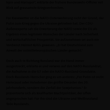
Irpin und Mariupol“, erklärte der frühere Bundeswehr-Offizier mit
Blick auf grausamste Kriegsverbrechen.
Für Kiesewetter ist die NATO-Osterweiterung nicht der Grund, der
Putin zum Krieg gegen die Ukraine getrieben hat. Der CDU-
Außenexperte sah die Erweiterung der NATO sowie der EU als
Ergebnis eines legitimen Wunsches der Länder nach Sicherheit
und wirtschaftlicher Prosperität. Sie aufzunehmen sei auch ein
Verdienst Helmut Kohls gewesen. „Er hat Deutschland zum
Anwalt der ostmitteleuropäischen Länder gemacht.“
Doch auch in Richtung Russland war die Hand immer
ausgestreckt, erklärte er und verwies auf den NATO-Russlandrat,
die Aufnahme in die G7 oder die NATO-Russland-Grundakte.
Doch Russlands Herrscher ging es um anderes: „Für Putin ist nicht
Holocaust oder Holodomor das größte Desaster des 20.
Jahrhunderts, sondern der Zerfall der Sowjetunion.“ Er
präsentierte sich als knallharter Machtpolitiker, der offen
angesprochen hat: Für ihn sind die Ukraine und Weißrussland
Teile Russlands.