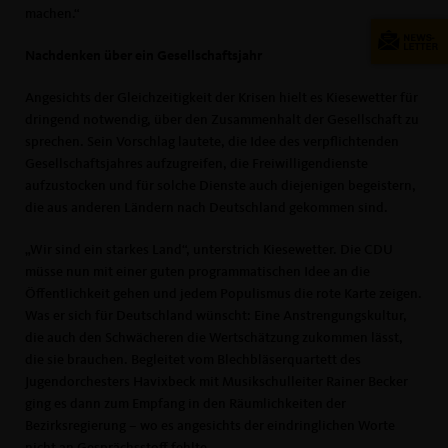
machen.“
Nachdenken über ein Gesellschaftsjahr
Angesichts der Gleichzeitigkeit der Krisen hielt es Kiesewetter für
dringend notwendig, über den Zusammenhalt der Gesellschaft zu
sprechen. Sein Vorschlag lautete, die Idee des verpflichtenden
Gesellschaftsjahres aufzugreifen, die Freiwilligendienste
aufzustocken und für solche Dienste auch diejenigen begeistern,
die aus anderen Ländern nach Deutschland gekommen sind.
Wir sind ein starkes Land“, unterstrich Kiesewetter. Die CDU
müsse nun mit einer guten programmatischen Idee an die
Öffentlichkeit gehen und jedem Populismus die rote Karte zeigen.
Was er sich für Deutschland wünscht: Eine Anstrengungskultur,
die auch den Schwächeren die Wertschätzung zukommen lässt,
die sie brauchen. Begleitet vom Blechbläserquartett des
Jugendorchesters Havixbeck mit Musikschulleiter Rainer Becker
ging es dann zum Empfang in den Räumlichkeiten der
Bezirksregierung – wo es angesichts der eindringlichen Worte