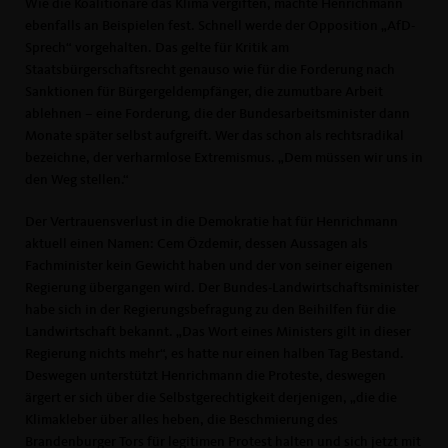
Wie die Koalitionäre das Klima vergiften, machte Henrichmann
ebenfalls an Beispielen fest. Schnell werde der Opposition „AfD-
Sprech“ vorgehalten. Das gelte für Kritik am
Staatsbürgerschaftsrecht genauso wie für die Forderung nach
Sanktionen für Bürgergeldempfänger, die zumutbare Arbeit
ablehnen – eine Forderung, die der Bundesarbeitsminister dann
Monate später selbst aufgreift. Wer das schon als rechtsradikal
bezeichne, der verharmlose Extremismus. „Dem müssen wir uns in
den Weg stellen.“
Der Vertrauensverlust in die Demokratie hat für Henrichmann
aktuell einen Namen: Cem Özdemir, dessen Aussagen als
Fachminister kein Gewicht haben und der von seiner eigenen
Regierung übergangen wird. Der Bundes-Landwirtschaftsminister
habe sich in der Regierungsbefragung zu den Beihilfen für die
Landwirtschaft bekannt. „Das Wort eines Ministers gilt in dieser
Regierung nichts mehr“, es hatte nur einen halben Tag Bestand.
Deswegen unterstützt Henrichmann die Proteste, deswegen
ärgert er sich über die Selbstgerechtigkeit derjenigen, „die die
Klimakleber über alles heben, die Beschmierung des
Brandenburger Tors für legitimen Protest halten und sich jetzt mit