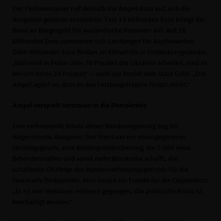
Der Parlamentarier rief deshalb die Ampel dazu auf, sich die
Ausgaben genauer anzusehen. Fast 13 Milliarden Euro bringt der
Bund an Bürgergeld für ausländische Personen auf. Auf 28
Milliarden Euro summieren sich Leistungen für Asylbewerber.
Zehn Milliarden Euro fließen an Klimahilfe in Entwicklungsländer.
Während in Polen über 70 Prozent der Ukrainer arbeiten, sind es
bei uns keine 20 Prozent“ – auch das kostet dem Staat Geld. „Die
Ampel agiert so, dass es den Leistungsträgern längst reicht.“
Ampel verspielt Vertrauen in die Demokratie
Eine verheerende Bilanz dieser Bundesregierung zog der
Abgeordnete. Beispiele: Der Streit um ein unausgegorenes
Heizungsgesetz, eine Kindergrundsicherung, die 5.000 neue
Behördenstellen und somit mehr Bürokratie schafft, die
schallende Ohrfeige des Bundesverfassungsgerichts für die
Haushalts-Tricksereien. Kein Grund zur Freude für die Opposition:
Es ist viel Vertrauen verloren gegangen, das politische Klima ist
beschädigt worden.“