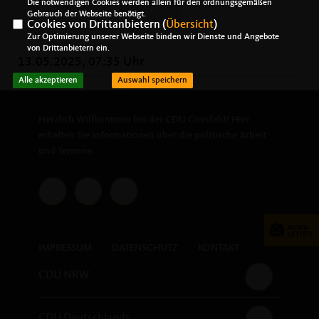
Die notwendigen Cookies werden allein für den ordnungsgemäßen
Gebrauch der Webseite benötigt.
Cookies von Drittanbietern (
Übersicht
)
Zur Optimierung unserer Webseite binden wir Dienste und Angebote
von Drittanbietern ein.
13.05.2025, 07:35 Uhr
Alle akzeptieren
Auswahl speichern
Herzlich Willkommen bei der CDU Coesfeld! Hier
erhalten Sie Informationen über die politische Arbeit
und Termine.
IMPRESSUM
DATENSCHUTZ
KONTAKT
CDU NRW
CDU Deutschlands