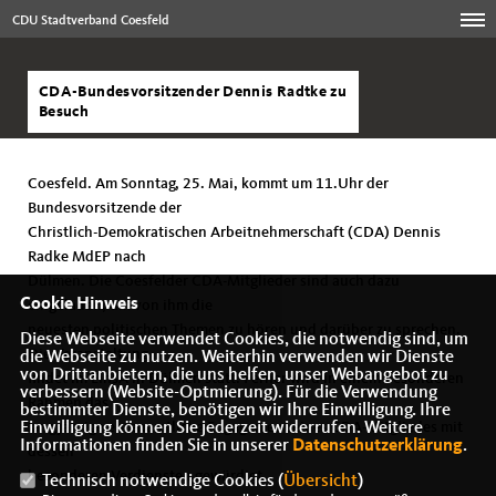
CDU Stadtverband Coesfeld
CDA-Bundesvorsitzender Dennis Radtke zu
Besuch
Coesfeld. Am Sonntag, 25. Mai, kommt um 11.Uhr der
Bundesvorsitzende der
Christlich-Demokratischen Arbeitnehmerschaft (CDA) Dennis
Radke MdEP nach
Dülmen. Die Coesfelder CDA-Mitglieder sind auch dazu
Cookie Hinweis
eingeladen, um von ihm die
neuesten politischen Themen zu hören und darüber zu sprechen.
Diese Webseite verwendet Cookies, die notwendig sind, um
Die Veranstaltung
die Webseite zu nutzen. Weiterhin verwenden wir Dienste
von Drittanbietern, die uns helfen, unser Webangebot zu
findet im EinsA in Dülmen statt. Ferner wird in einem besonderen
verbessern (Website-Optmierung). Für die Verwendung
Rahmen das
bestimmter Dienste, benötigen wir Ihre Einwilligung. Ihre
langjährige ehrenamtliche Engagement eines CDA-Mitgliedes mit
Einwilligung können Sie jederzeit widerrufen. Weitere
Informationen finden Sie in unserer
Datenschutzerklärung
.
dessen
besonderen Verdiensten gewürdigt.
Technisch notwendige Cookies (
Übersicht
)