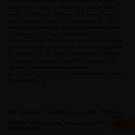
Ehrennadel wurden geehrt: Hermann Josef Israel, Andreas
Kraemer, für 25 Jahre mit der bronzenen Ehrennadel: Renate
Beckert, Heiko Dieninghoff, Thomas Fabry, Andreas Emmerich,
Hugo Pickart, Joachim Rickert, Franz-Josef Steinberg, Ludger
Wiesweg und Usula Wissing. Henrichmann und Korth dankten
den Jubilaren für ihre langjährige Mitgliedschaft, durch die sie
viel Erfahrung in der CDU-Geschichte heute noch in das Leben
der Partei mit einbringen könnten. Korth lobte das Engagement
aller und dankte für die „selbstlose und große Unterstützung“
und überreichte neben den Ehrennadeln und Urkunden auch
regionale Leckereien aus dem Hofladen. Eine
Betriebsbesichtigung mit Ursula und Andreas Rahmann rundete
die Veranstaltung ab.
Hof Rahmann in Coesfeld, 01.09.2024, 18:00 Uhr
Valentin Merschhemke, Pressesprecher CDU
Stadtverband