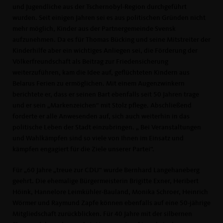
und Jugendliche aus der Tschernobyl-Region durchgeführt
wurden. Seit einigen Jahren sei es aus politischen Gründen nicht
mehr möglich, Kinder aus der Partnergemeinde Svensk
aufzunehmen. Da es für Thomas Bücking und seine Mitstreiter der
Kinderhilfe aber ein wichtiges Anliegen sei, die Förderung der
Völkerfreundschaft als Beitrag zur Friedensicherung
weiterzuführen, kam die Idee auf, geflüchteten Kindern aus
Belarus Ferien zu ermöglichen. Mit einem Augenzwinkern
berichtete er, dass er seinen Bart ebenfalls seit 50 Jahren trage
und er sein „Markenzeichen“ mit Stolz pflege. Abschließend
forderte er alle Anwesenden auf, sich auch weiterhin in das
politische Leben der Stadt einzubringen. „ Bei Veranstaltungen
und Wahlkämpfen sind so viele von Ihnen im Einsatz und
kämpfen engagiert für die Ziele unserer Partei“.
Für „60 Jahre „treue zur CDU“ wurde Bernhard Langehaneberg
geehrt. Die ehemalige Bürgermeisterin Brigitte Exner, Heribert
Höink, Hannelore Leimkühler-Bauland, Monika Schroer, Heinrich
Wörmer und Raymund Zapfe können ebenfalls auf eine 50-jährige
Mitgliedschaft zurückblicken. Für 40 Jahre mit der silbernen