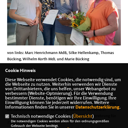
von links: Marc Henrichmann MdB, Silke Hellenkamp, Thomas
Bücking, Wilhelm Korth MdL und Marie Bücking
Cookie Hinweis
Bei strahlendem Sonnenschein durften der Coesfelder CDU-Chef
Diese Webseite verwendet Cookies, die notwendig sind, um
die Webseite zu nutzen. Weiterhin verwenden wir Dienste
Wilhelm Korth MdL und der CDU-Kreisvorsitzende Marc
von Drittanbietern, die uns helfen, unser Webangebot zu
Henrichmann MdB viele Gäste beim diesjährigen Sommerfest
verbessern (Website-Optmierung). Für die Verwendung
rund um den Hof Rahmann in Harle begrüßen. Das besondere
bestimmter Dienste, benötigen wir Ihre Einwilligung. Ihre
Einwilligung können Sie jederzeit widerrufen. Weitere
Ambiente bot einen schönen Rahmen für die Mitgliederehrung,
Informationen finden Sie in unserer
Datenschutzerklärung
.
die zahlreiche Mitglieder zu einer gemütlicher Kaffeetafel
zusammengebracht hatte. Die alljährliche Mitgliederehrung für
Technisch notwendige Cookies (
Übersicht
)
Die notwendigen Cookies werden allein für den ordnungsgemäßen
25-, 40-, 50-, und 60-jährige Treue zur Partei sei einer der
Gebrauch der Webseite benötigt.