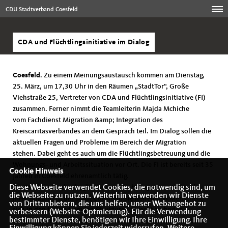
CDU Stadtverband Coesfeld
CDA und Flüchtlingsinitiative im Dialog
Coesfeld
. Zu einem Meinungsaustausch kommen am Dienstag,
25. März, um 17,30 Uhr in den Räumen „StadtTor“, Große
Viehstraße 25, Vertreter von CDA und Flüchtlingsinitiative (FI)
zusammen. Ferner nimmt die Teamleiterin Majda Mchiche
vom Fachdienst Migration &amp; Integration des
Kreiscaritasverbandes an dem Gespräch teil. Im Dialog sollen die
aktuellen Fragen und Probleme im Bereich der Migration
stehen. Dabei geht es auch um die Flüchtlingsbetreuung und die
Wohnungs- und Arbeitssituation vor Ort. Die FI ist bereits seit 35
Cookie Hinweis
Jahren in Coesfeld ehrenamtlich tätig.
Diese Webseite verwendet Cookies, die notwendig sind, um
Die Mitarbeitenden begleiten u.a. Flüchtlinge vom Zeitpunkt
die Webseite zu nutzen. Weiterhin verwenden wir Dienste
ihrer Ankunft in der Stadt Coesfeld. Sie helfen den Menschen,
von Drittanbietern, die uns helfen, unser Webangebot zu
sich in den für sie fremden Strukturen zurecht zu finden,
verbessern (Website-Optmierung). Für die Verwendung
bestimmter Dienste, benötigen wir Ihre Einwilligung. Ihre
sorgen für eine erste räumliche Orientierung und zeigen den